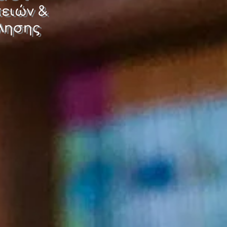
πειών &
λησης